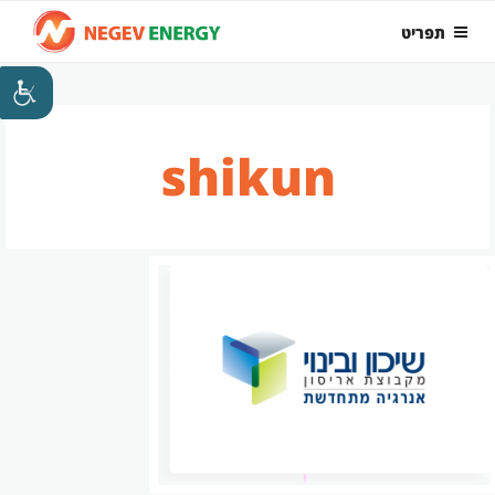
ילוג
תפריט
תוכן
shikun