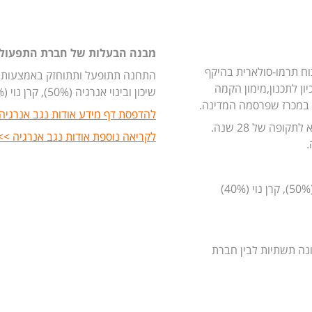
מבנה הבעלות של חברת התפעול
וח תרמו-סולארית בהיקף
התחנה תתופעל ותתוחזק באמצעות חב
יון לתכנון,מימון הקמה
שיכון ובינוי אנרגיה (50%), קרן נוי (40%) וחברת TSK הספרדית (10%).
 במכרז שפרסמה המדינה.
להדפסת דף מידע אודות נגב אנרגיה
הסכם הזיכיון מסוג (B.O.T (Build, Operate, Transfer הוא לתקופה של 28 שנה.
לקריאה נוספת אודות נגב אנרגיה >>
חברת נגב אנרגיה מצויה בבעלות חברת שיכון ובינוי אנרגיה (50%), קרן נוי (40%)
בונה תשתיות לבין חברת