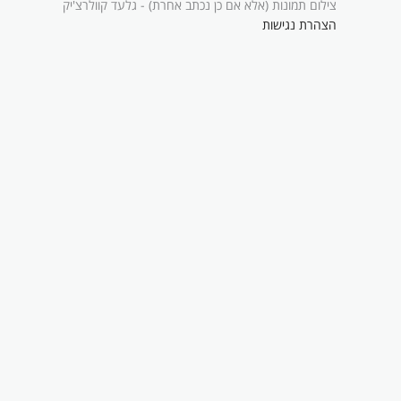
צילום תמונות (אלא אם כן נכתב אחרת) - גלעד קוולרצ'יק
הצהרת נגישות