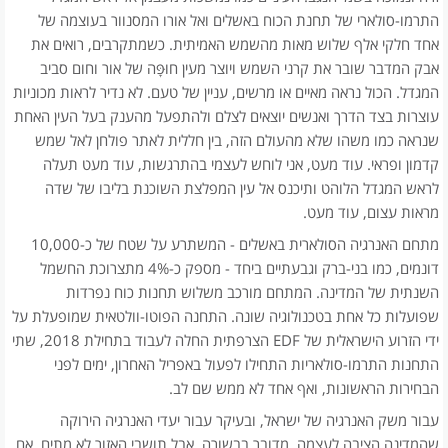
התרמו-סולארי של תחנת הכוח באשלים ואל אורו המסנוור בעוצמה של
אחד חלקי אלף שלוש מאות מהשמש האמיתית. כשמתקרבים, רואים את
אבק המדבר שובר את קרני השמש ויוצר מעין חוּפָּה של אור וחום סביב
המגדל. הכול נראה מאיים או מרשים, עניין של טעם. לא נדיר לראות מכוניות
עוצרות בצד הדרך ואנשים יוצאים לצלם ולהתפעל מהענק בעל העין האחת
שנראה כמו משהו שלא מהעולם הזה, בין חללית לאתר פולחן לאל שמש
קדמון ופראי. עוד מעט, אני לוחש לעצמי בהתרגשות, עוד מעט תעלה
לראש המגדל הלוהט ותיכנס אל עין המפלצת השוכנת בליבו של שדה
מראות עצום, עוד מעט.
מתחם האנרגיה הסולארית באשלים - המשתרע על שטח של כ-10,000
דונמים, כמו בני-ברק וגבעתיים ביחד - מספק כ-4% מתצרוכת החשמל
השנתית של המדינה. המתחם מורכב משלוש תחנות כוח נפרדות
שפועלות כל אחת בטכנולוגיה שונה. התחנה הפוטו-וולטאית שמופעלת על
ידי הזרוע הישראלית של EDF הצרפתית החלה לעבוד בתחילת 2018, שתי
התחנות התרמו-סולאריות התחילו לפעול באפריל האחרון, ימים לפני
הבחירות הראשונות, ואף אחד לא ממש שם לב.
עבור משק האנרגיה של ישראל, ובעיקר עבור יעדי האנרגיה הירוקה
שהמדינה הציבה לעצמה, מדובר בבשורה. אבל תושבי האזור לא מתים, אם