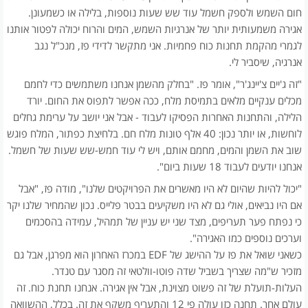
חום השמש ולספק חשמל עוד שש שעות נוספות, בלילה או כשמעונן.
אגירה משמעותית יותר של אנרגיות השמש, המים והרוח יכולה לפטור אותנו
לגמרי מהקמת תחנות כוח פחמיות. אני מתקשר לדידי פז, מנכ"ל נגב
אנרגיה, שיסביר לי.
"זה ג'יים צ'יינג'ר", אומר פז. "בחלק מהשמן אנחנו משתמשים כדי לחמם
מכלים ענקיים מלאים בתמיסת מלח, ככה אפשר לתפוס את החום. יורד
הלילה, והתחנות האחרות הפסיקו לעבוד - אבל אני יושב על ערימת גחלים
לוחשות, או יותר נכון: 40 אלף טונות מלח חם. בלחיצת כפתור, המלח פוגש
שוב את השמן והמים, מחמם אותם, ויש לי עוד חמש-שש שעות של חשמל.
אנחנו יודעים לעבוד 18 שעות ביום".
"יכול להיות שהיום לא היו מאשרים את הפרויקטים שלנו", מודה פז, "אבל
אם היו נביאים, אולי גם לא היו משקיעים בבטר פלייס. נכון שהמחיר שלנו יקר
כי נפתח פער תעריפים, מצד שני יש עניין של תמהיל, עמידה בהסכמים
וערכים נוספים כמו האגירה".
כשאני שואל את פז על ההישג של EDF במכרז האחרון הוא מפרגן, אבל גם
מזכיר ש"מה שצריך בשביל שדה פוטו-וולטאי זה מסגר עם טנדר.
העלות-תועלת של זה פשוט מצוינת, אבל אין אגירה. אנחנו תחנת כוח. זה
עולם אחר. תחנה כזו עולה פי 12 והתעריף משקף את זה. בכלל, ההשוואה