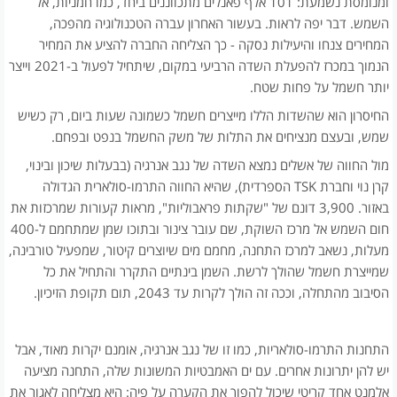
ומנומסת נשמעת: 101 אלף פאנלים מתכווננים ביחד, כמו חמניות, אל
השמש. דבר יפה לראות. בעשור האחרון עברה הטכנולוגיה מהפכה,
המחירים צנחו והיעילות נסקה - כך הצליחה החברה להציע את המחיר
הנמוך במכרז להפעלת השדה הרביעי במקום, שיתחיל לפעול ב-2021 וייצר
יותר חשמל על פחות שטח.
החיסרון הוא שהשדות הללו מייצרים חשמל כשמונה שעות ביום, רק כשיש
שמש, ובעצם מנציחים את התלות של משק החשמל בנפט ובפחם.
מול החווה של אשלים נמצא השדה של נגב אנרגיה (בבעלות שיכון ובינוי,
קרן נוי וחברת TSK הספרדית), שהיא החווה התרמו-סולארית הגדולה
באזור. 3,900 דונם של "שקתות פראבוליות", מראות קעורות שמרכזות את
חום השמש אל מרכז השוקת, שם עובר צינור ובתוכו שמן שמתחמם ל-400
מעלות, נשאב למרכז התחנה, מחמם מים שיוצרים קיטור, שמפעיל טורבינה,
שמייצרת חשמל שהולך לרשת. השמן בינתיים התקרר והתחיל את כל
הסיבוב מהתחלה, וככה זה הולך לקרות עד 2043, תום תקופת הזיכיון.
התחנות התרמו-סולאריות, כמו זו של נגב אנרגיה, אומנם יקרות מאוד, אבל
יש להן יתרונות אחרים. עם ים האמבטיות המשונות שלה, התחנה מציעה
אלמנט אחד קריטי שיכול להפוך את הקערה על פיה: היא מצליחה לאגור את