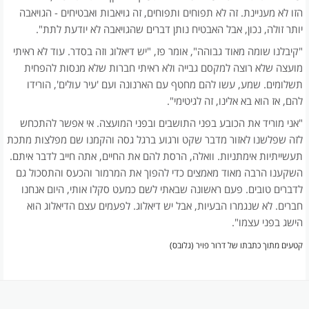
הזו לא מעניינת. זה לא תפוחים ותפוחים, זה גויאבות ואבטיחים - הגויאבה
יותר זולה, נכון, אבל האבטיח נותן דברים שהגויאבה לא יודעת לתת".
"קיבלנו שומה מאוד גבוהה", אומר פז, "יש דיאלוג וזה בסדר. עוד לא ראיתי
מועצה שלא רוצה למקסם גבייה ולא ראיתי חברות שלא מנסות להפחית
תשלומים. שמע, עשו להם מחטף עם הארנונה ועם 'עיר עולים', הורידו
להם, אז הוא בא אלינו, זה לגיטימי".
"אני מוריד את הכובע בפני התושבים ובפני המועצה. אי אפשר להתכחש
לזה שפלשנו לאזור מדבר שקט ורגוע ברגל גסה והקמנו שם מפלצות מתכת
תעשייתיות אימתניות. וואלה, הרסת להם את החיים, אתה חייב לדבר איתם.
השקענו הרבה מאוד מאמצים כדי להפוך את המרמור והכעס והתסכול גם
לדברים טובים. פעם ראשונה שבאתי לשם כמעט סקלו אותי, היום אנחנו
חברים. לא שנגמרו הבעיות, אבל יש דיאלוג. לפעמים עצם הדיאלוג הוא
הישג בפני עצמו".
קטעים מתוך כתבתו של דרור פויר (גלובס)