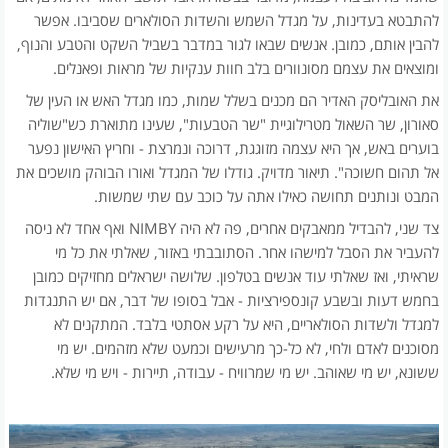
להתבטא בעדינות, על מגדל השמש והשדות הסולארים שסביבו. אפשר
להבין אותם, כמובן. אנשים שבאו לגור במדבר בשביל השקט והטבע והנוף,
ומוצאים את עצמם מסונוורים בלב חוות ענקיות של מראות ופאנלים.
את האובליסק האדיר הם מכנים בשלל שמות, כמו מגדל האש או העין של
סאורון, שר השאול מטרילוגיית "שר הטבעות", שעינו מתוארת כש"שוליה
בוערים באש, אך היא עצמה מזוגגת, דרוכה ונמרצת - וחריץ האישון נפער
אל תהום חשוכה". תיאור מדויק. גודלו של המגדל ואורו הבוהק מושכים את
המבט ונותנים תחושה כאילו אתה על כוכב עם שתי שמשות.
צד שני, להבדיל ממאבקים אחרים, פה לא היה NIMBY ואף אחד לא ניסה
להעביר את הסבל למישהו אחר. הסתובבתי באזור, שאלתי את כל מי
שראיתי, ואז שאלתי עוד אנשים בטלפון. שלושה ישראלים מחזיקים כמובן
בחמש דעות ובשבע קונספירציות - אבל בסופו של דבר, אם יש התנגדות
למגדל ולשדות הסולאריים, היא על רקע אסתטי בלבד. המתקנים לא
מסוכנים לאדם ולחי, לא כל-כך מרעישים וכמעט שלא מזהמים. יש מי
ששונא, יש מי שאוהב. יש מי שמרוויח - עבודה, תיירות - ויש מי שלא.